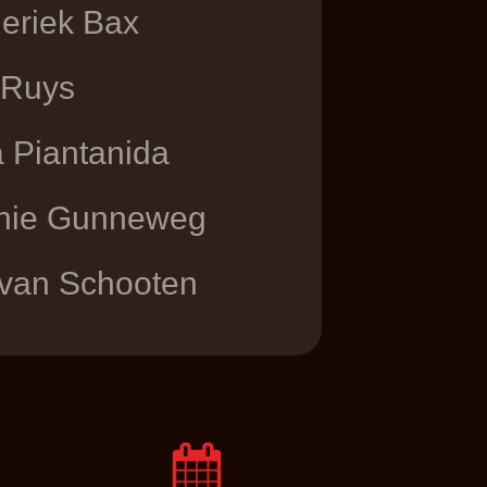
eriek Bax
 Ruys
 Piantanida
hie Gunneweg
 van Schooten