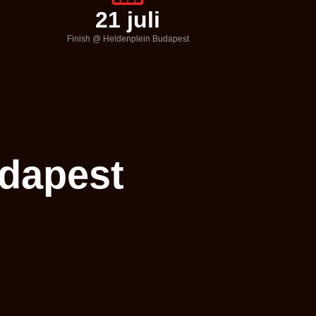
21 juli
Finish @ Heldenplein Budapest
udapest