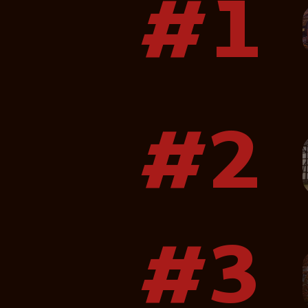
#1
#2
#3