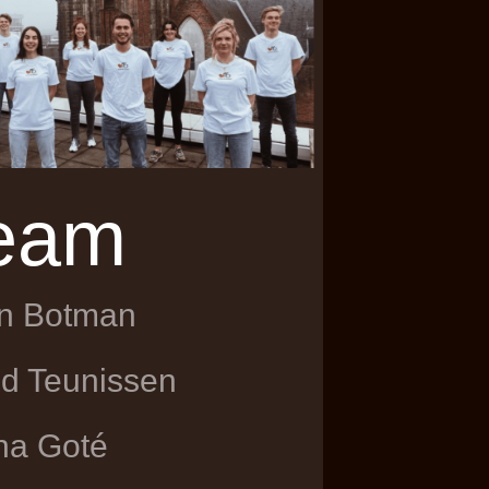
eam
n Botman
d Teunissen
ha Goté