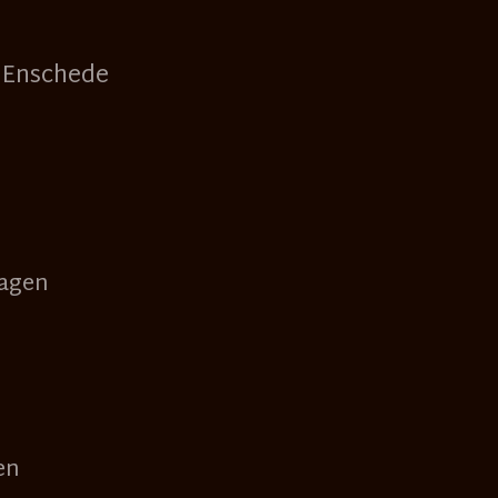
 Enschede
Hagen
en