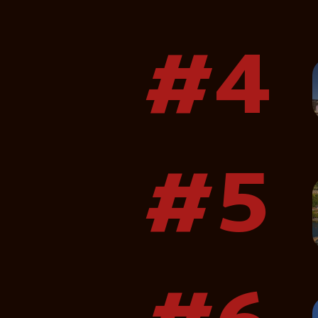
#4
#5